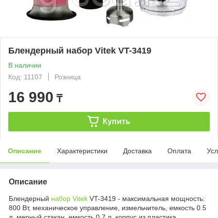
Блендерный набор Vitek VT-3419
В наличии
Код: 11107
Розница
16 990
₸
Купить
Описание
Характеристики
Доставка
Оплата
Усл
Описание
Блендерный
набор Vitek
VT-3419 - максимальная мощность:
800 Вт, механическое управление, измельчитель, емкость 0.5
л, мерный стакан, емкость 0.7 л, корпус из пластика