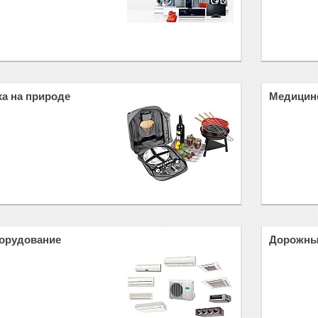
а на природе
Медицин
борудование
Дорожные