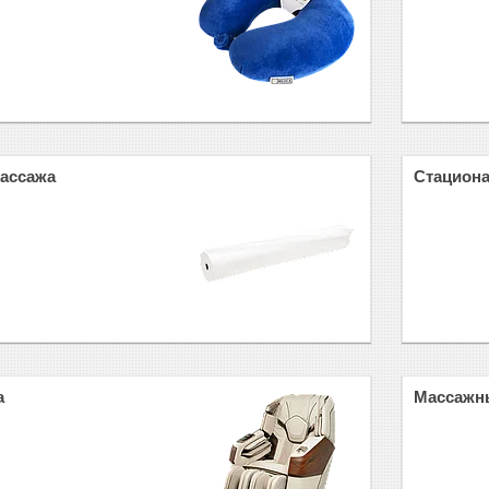
массажа
Стацион
а
Массажн