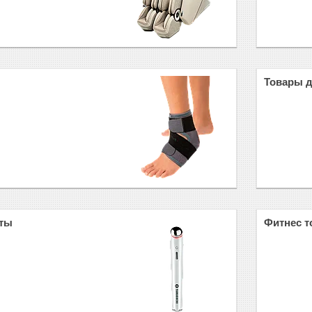
Товары 
оты
Фитнес 