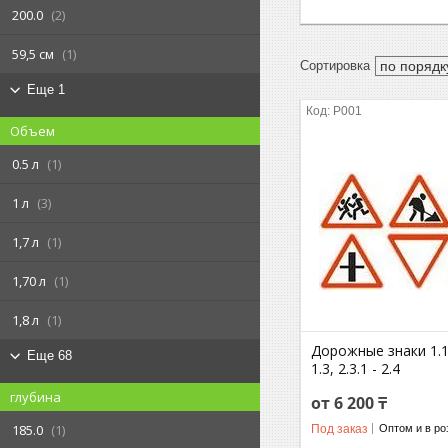
200.0
2
59,5 см
1
Еще 1
P001
Объем
0.5 л
1
1 л
3
1,7 л
1
1,70 л
1
1,8 л
1
Дорожные знаки 1.1, 
Еще 68
1.3, 2.3.1 - 2.4
глубина
от 6 200 ₸
185.0
1
Под заказ
Оптом и в ро