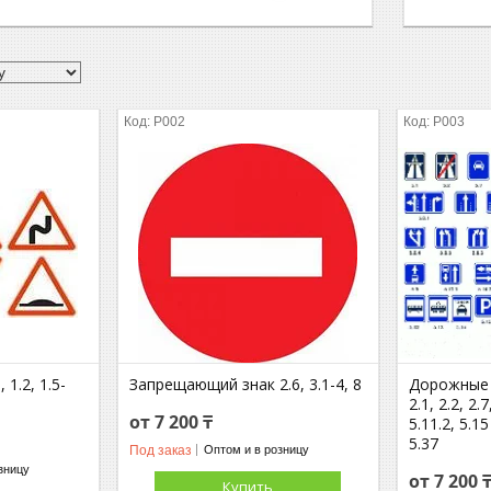
P002
P003
1.2, 1.5-
Запрещающий знак 2.6, 3.1-4, 8
Дорожные З
2.1, 2.2, 2.7
от 7 200 ₸
5.11.2, 5.15
5.37
Под заказ
Оптом и в розницу
зницу
от 7 200 
Купить