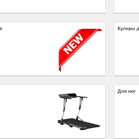
е
Кулеры 
Для ног