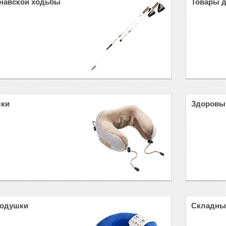
инавской ходьбы
Товары 
шки
Здоровы
подушки
Складны