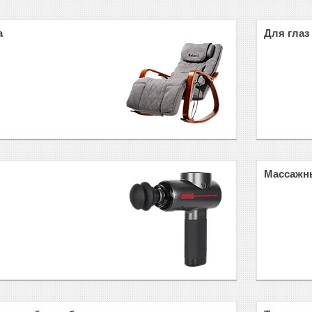
а
Для глаз
Массажн