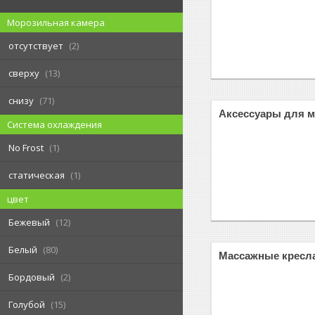
Морозильная камера
отсутствует
2
сверху
13
снизу
71
Аксессуары для 
Система охлаждения
No Frost
1
статическая
1
цвет
Бежевый
12
Белый
80
Массажные кресл
Бордовый
2
Голубой
15