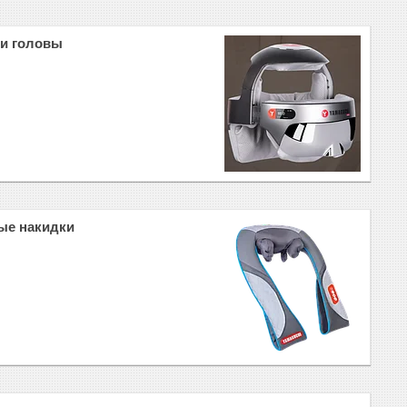
 и головы
ые накидки