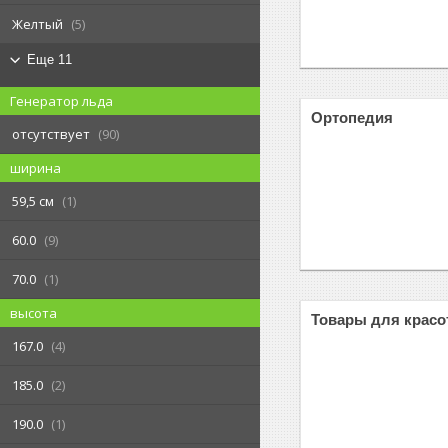
Желтый
5
Еще 11
Генератор льда
Ортопедия
отсутствует
90
ширина
59,5 см
1
60.0
9
70.0
1
высота
Товары для крас
167.0
4
185.0
2
190.0
1