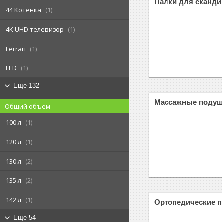
Палки для сканд
44 Котенка
1
4K UHD телевизор
1
Ferrari
1
LED
1
Еще 132
Массажные поду
Общий объем
100 л
1
120 л
1
130 л
2
135 л
2
142 л
1
Ортопедические 
Еще 54