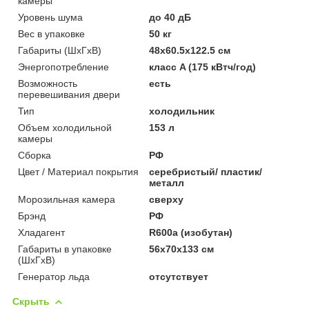
камеры
Уровень шума
до 40 дБ
Вес в упаковке
50 кг
Габариты (ШxГxВ)
48x60.5x122.5 см
Энергопотребление
класс A (175 кВтч/год)
Возможность
есть
перевешивания двери
Тип
холодильник
Объем холодильной
153 л
камеры
Сборка
РФ
Цвет / Материал покрытия
серебристый/ пластик/
металл
Морозильная камера
сверху
Брэнд
РФ
Хладагент
R600a (изобутан)
Габариты в упаковке
56х70х133 см
(ШхГхВ)
Генератор льда
отсутствует
Скрыть