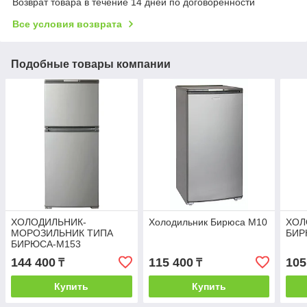
Возврат товара в течение 14 дней по договоренности
Все условия возврата
Подобные товары компании
ХОЛОДИЛЬНИК-
Холодильник Бирюса M10
ХОЛ
МОРОЗИЛЬНИК ТИПА
БИР
БИРЮСА-M153
144 400
115 400
105
₸
₸
Купить
Купить