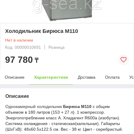
Холодильник Бирюса M110
Нет в наличии
Код: 00000010691
Розница
97 780
₸
Описание
Характеристики
Доставка
Оплата
Ус
Описание
Однокамерный холодильник
Бирюса M
110
с общим
объемом в 180 литров (153 + 27 л). 1 компрессор.
Энергопотребление класс А
. Хладагент R600a (изобутан).
Система охлаждения - статическая(капельная).
Габариты
(ШхГхВ): 48х60.5х122.5 см. Вес - 38 кг. Цвет - серебристый.