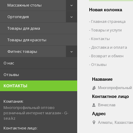
Массажные столы
Новая колонка
Ортопедия
Главная страница
Товары для дома
Товары и услуги
Контакты
Товары для красоты
Доставка и оплата
Фитнес товары
Возврат и обмен
О нас
Отзывы
Отзывы
КОНТАКТЫ
Многопрофильный о
Вячеслав
Многопрофильный оптово
розничный интернет магазин - G-
sea.kz
Алматы, Казахстан