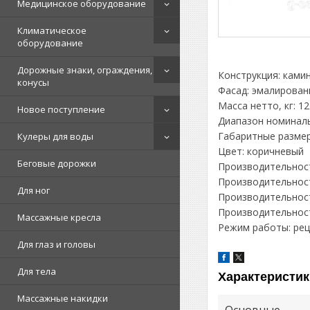
Медицинское оборудование
Климатическое
оборудование
Дорожные знаки, ограждения,
Конструкция: ками
конусы
Фасад: эмалирован
Масса нетто, кг: 12
Новое поступление
Диапазон номиналь
Габаритные размер
Кулеры для воды
Цвет: коричневый
Беговые дорожки
Производительност
Производительност
Для ног
Производительност
Производительност
Массажные кресла
Режим работы: ре
Для глаз и головы
Для тела
Характеристик
Массажные накидки
Основные