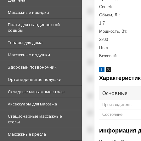
Для тела
Centek
Массажные накидки
Объем, Л.:
1.7
Палки для скандинавской
ходьбы
Мощность, Вт:
2200
Товары для дома
Цвет:
Массажные подушки
Бежевый
Здоровый позвоночник
Характеристик
Ортопедические подушки
Складные массажные столы
Основные
Аксессуары для массажа
Производитель
Состояние
Стационарные массажные
столы
Информация д
Массажные кресла