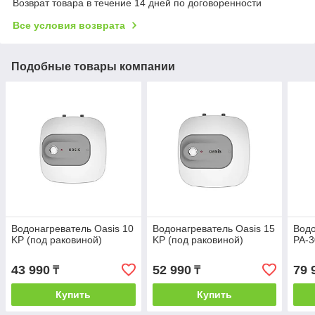
Возврат товара в течение 14 дней по договоренности
Все условия возврата
Подобные товары компании
Водонагреватель Oasis 10
Водонагреватель Oasis 15
Водо
KP (под раковиной)
KP (под раковиной)
PA-3
43 990
52 990
79 
₸
₸
Купить
Купить