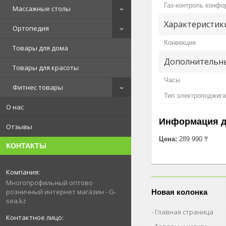
Газ-контроль конфо
Массажные столы
Характеристик
Ортопедия
Конвекция
Товары для дома
Дополнительны
Товары для красоты
Часы
Фитнес товары
Тип электроподжига
О нас
Информация д
Отзывы
Цена:
289 990 ₸
КОНТАКТЫ
Многопрофильный оптово
розничный интернет магазин - G-
Новая колонка
sea.kz
Главная страница