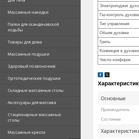
Для тела
Электроподжиг духо
Массажные накидки
Газ-контроль духовк
Тип управления
Палки для скандинавской
ходьбы
Объем духовки
Товары для дома
Гриль
Конвекция в духовке
Массажные подушки
Число конфорок
Здоровый позвоночник
Ортопедические подушки
Характеристик
Складные массажные столы
Основные
Аксессуары для массажа
Производитель
Стационарные массажные
Состояние
столы
Характеристик
Массажные кресла