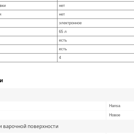
вки
нет
и
нет
электронное
65 л
есть
есть
4
и
Hansa
Новое
и варочной поверхности