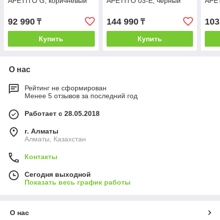
APETITO G, коричневый
APETITO 03-E, черный
APE
92 990
144 990
103
₸
₸
Купить
Купить
О нас
Рейтинг не сформирован
Менее 5 отзывов за последний год
Работает с 28.05.2018
г. Алматы
Алматы, Казахстан
Контакты
Сегодня выходной
Показать весь график работы
О нас