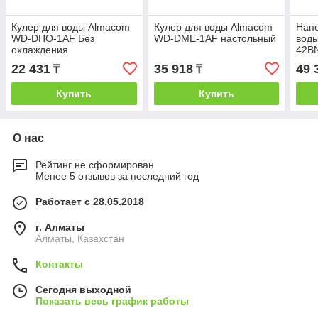
Кулер для воды Almacom
Кулер для воды Almacom
Напо
WD-DНО-1AF Без
WD-DME-1AF настольный
вод
охлаждения
42B
22 431
35 918
49 
₸
₸
Купить
Купить
О нас
Рейтинг не сформирован
Менее 5 отзывов за последний год
Работает с 28.05.2018
г. Алматы
Алматы, Казахстан
Контакты
Сегодня выходной
Показать весь график работы