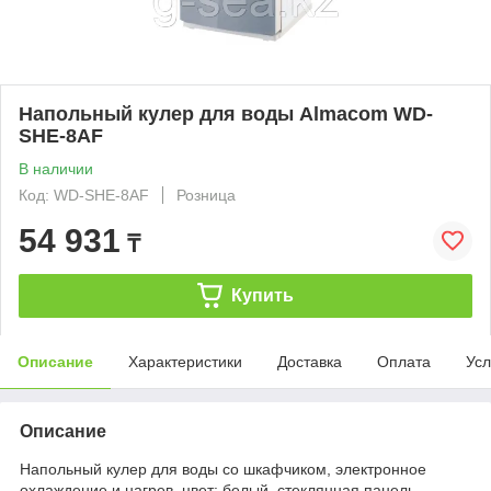
Напольный кулер для воды Almacom WD-
SHE-8AF
В наличии
Код: WD-SHE-8AF
Розница
54 931
₸
Купить
Описание
Характеристики
Доставка
Оплата
Усл
Описание
Напольный кулер для воды со шкафчиком, электронное
охлаждение и нагрев, цвет: белый, стеклянная панель.