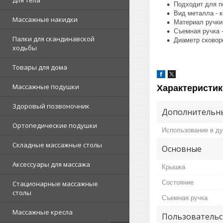
Для тела
Подходит для п
Вид металла - 
Массажные накидки
Материал ручки 
Съемная ручка -
Палки для скандинавской
Диаметр сковоро
ходьбы
Товары для дома
Массажные подушки
Характеристик
Здоровый позвоночник
Дополнительны
Ортопедические подушки
Использование в ду
Складные массажные столы
Основные
Аксессуары для массажа
Крышка
Состояние
Стационарные массажные
столы
Съемная ручка
Массажные кресла
Пользовательс