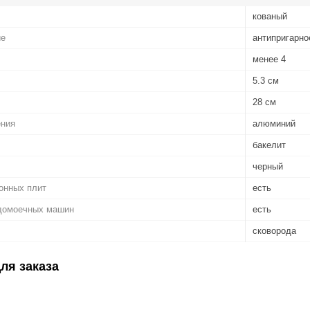
кованый
ие
антипригарно
менее 4
5.3 см
28 см
ения
алюминий
бакелит
черный
онных плит
есть
домоечных машин
есть
сковорода
ля заказа