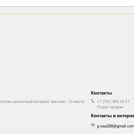
птово розничный интернет магазин - G-sea.kz
+7 (701) 991-10-17
Отдел продаж
g.sea268@gmail.co