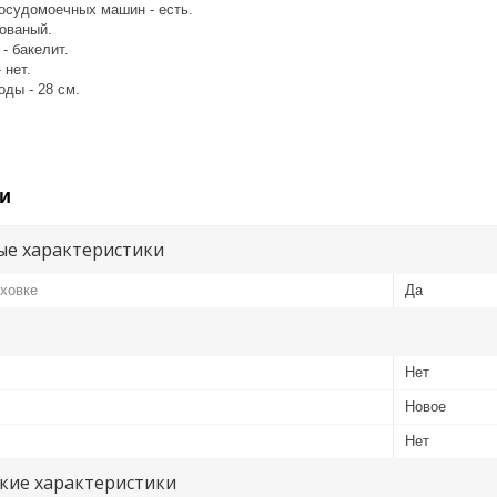
осудомоечных машин - есть.
кованый.
- бакелит.
 нет.
ды - 28 см.
и
е характеристики
ховке
Да
Нет
Новое
Нет
кие характеристики