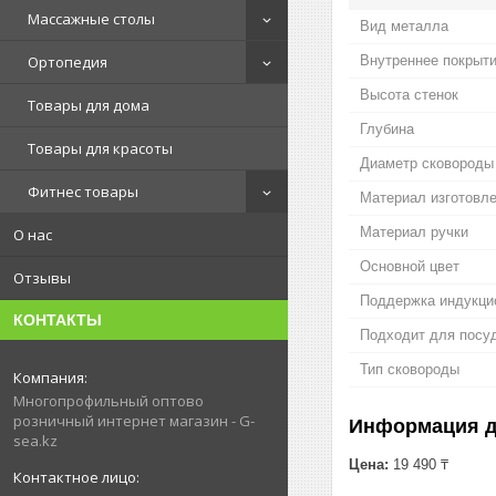
Массажные столы
Вид металла
Ортопедия
Внутреннее покрыт
Высота стенок
Товары для дома
Глубина
Товары для красоты
Диаметр сковороды
Фитнес товары
Материал изготовл
Материал ручки
О нас
Основной цвет
Отзывы
Поддержка индукци
КОНТАКТЫ
Подходит для посу
Тип сковороды
Многопрофильный оптово
розничный интернет магазин - G-
Информация д
sea.kz
Цена:
19 490 ₸