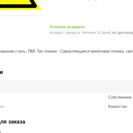
возврат товара в течение 14 дней
по догово
кованная сталь; ПВХ Тип пленки - Самоклеящаяся виниловая пленка; св
и
Собственное 
ель
Казахстан
ля заказа
е