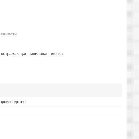
ренности
етоотражающая виниловая пленка.
производство