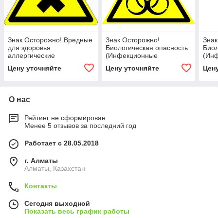
Знак Осторожно! Вредные
Знак Осторожно!
Знак
для здоровья
Биологическая опасность
Биол
аллергические
(Инфекционные
(Ин
(раздражающие)
вещества)
веще
Цену уточняйте
Цену уточняйте
Цен
вещества
О нас
Рейтинг не сформирован
Менее 5 отзывов за последний год
Работает с 28.05.2018
г. Алматы
Алматы, Казахстан
Контакты
Сегодня выходной
Показать весь график работы