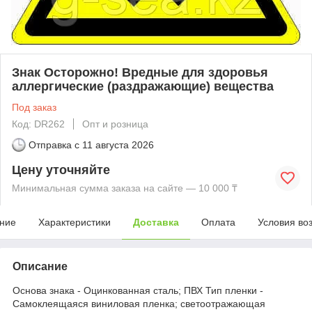
Знак Осторожно! Вредные для здоровья
аллергические (раздражающие) вещества
Под заказ
Код: DR262
Опт и розница
Отправка с
11 августа 2026
Цену уточняйте
Минимальная сумма заказа на сайте — 10 000 ₸
ние
Характеристики
Доставка
Оплата
Условия во
Описание
Основа знака - Оцинкованная сталь; ПВХ Тип пленки -
Самоклеящаяся виниловая пленка; светоотражающая