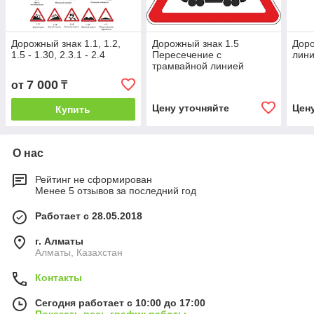
Дорожный знак 1.1, 1.2,
Дорожный знак 1.5
Доро
1.5 - 1.30, 2.3.1 - 2.4
Пересечение с
лин
трамвайной линией
7 000
от
₸
Цену уточняйте
Цен
Купить
О нас
Рейтинг не сформирован
Менее 5 отзывов за последний год
Работает с 28.05.2018
г. Алматы
Алматы, Казахстан
Контакты
Сегодня работает с 10:00 до 17:00