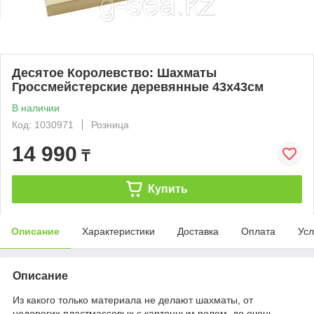
Десятое Королевство: Шахматы
Гроссмейстерские деревянные 43х43см
В наличии
Код: 1030971
Розница
14 990
₸
Купить
Описание
Характеристики
Доставка
Оплата
Усл
Описание
Из какого только материала не делают шахматы, от
недорогих пластмассовых с картонным полем, до очень