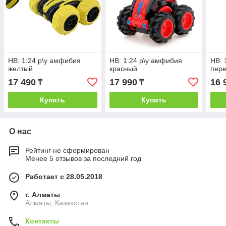
HB: 1:24 р\у амфибия
HB: 1:24 р\у амфибия
HB: 
желтый
красный
пере
17 490
17 990
16 
₸
₸
Купить
Купить
О нас
Рейтинг не сформирован
Менее 5 отзывов за последний год
Работает с 28.05.2018
г. Алматы
Алматы, Казахстан
Контакты