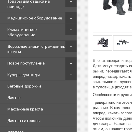
Товары для отдыха на
природе
Медицинское оборудование
Климатическое
оборудование
Дорожные знаки, ограждения,
конусы
Впечатляющая интера
Новое поступление
Дети могут создать 
рычит, передвигается
Кулеры для воды
вперед-назад, качать
зрительное и слухово
Беговые дорожки
в туловище (входят в
Особенности игрушки
Для ног
Трицератопс изготовл
рычание. В комплект 
Массажные кресла
вперед, качать голов
Чтобы включить диноз
Для глаз и головы
динозавра. Нажав на 
огнем, он начнет гро