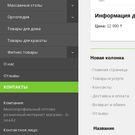
Тип
Массажные столы
Информация д
Ортопедия
Цена:
12 990 ₸
Товары для дома
Товары для красоты
Фитнес товары
Новая колонка
О нас
Главная страница
Отзывы
Товары и услуги
Контакты
КОНТАКТЫ
Доставка и оплата
Возврат и обмен
Многопрофильный оптово
Отзывы
розничный интернет магазин - G-
sea.kz