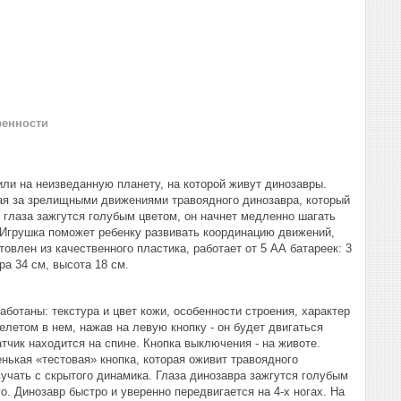
ренности
ли на неизведанную планету, на которой живут динозавры.
дая за зрелищными движениями травоядного динозавра, который
о глаза зажгутся голубым цветом, он начнет медленно шагать
. Игрушка поможет ребенку развивать координацию движений,
овлен из качественного пластика, работает от 5 АА батареек: 3
ра 34 см, высота 18 см.
ботаны: текстура и цвет кожи, особенности строения, характер
елетом в нем, нажав на левую кнопку - он будет двигаться
атчик находится на спине. Кнопка выключения - на животе.
енькая «тестовая» кнопка, которая оживит травоядного
учать с скрытого динамика. Глаза динозавра зажгутся голубым
о. Динозавр быстро и уверенно передвигается на 4-х ногах. На