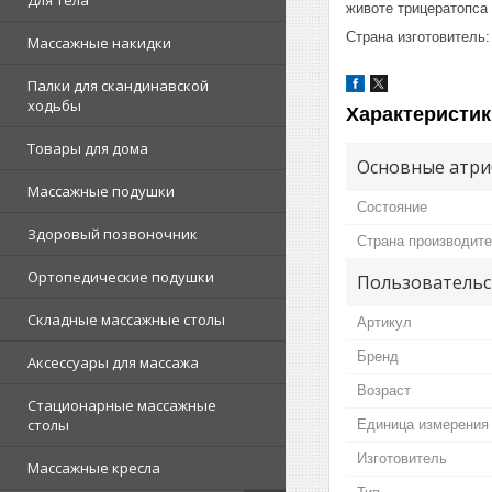
Для тела
животе трицератопса 
Страна изготовитель:
Массажные накидки
Палки для скандинавской
ходьбы
Характеристик
Товары для дома
Основные атри
Массажные подушки
Состояние
Здоровый позвоночник
Страна производит
Ортопедические подушки
Пользовательс
Складные массажные столы
Артикул
Бренд
Аксессуары для массажа
Возраст
Стационарные массажные
столы
Единица измерения
Изготовитель
Массажные кресла