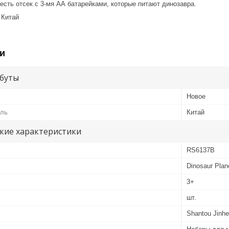
есть отсек с 3-мя АА батарейками, которые питают динозавра.
 Китай
и
буты
Новое
ель
Китай
кие характеристики
RS6137B
Dinosaur Plan
3+
шт.
Shantou Jinhe