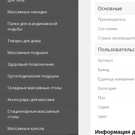
Для тела
Основные
Массажные накидки
Производитель
Палки для скандинавской
ходьбы
Состояние
Страна производит
Товары для дома
Пользовательс
Массажные подушки
Артикул
Здоровый позвоночник
Бренд
Ортопедические подушки
Единица измерения
Складные массажные столы
Категория
Пол
Аксессуары для массажа
Серия
Стационарные массажные
столы
Цвет
Массажные кресла
Информация д