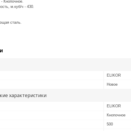
 - Кнопочное.
сть, м.куб/ч - 430.
ющая сталь.
и
ELIKOR
Новое
кие характеристики
ELIKOR
Кнопочное
500