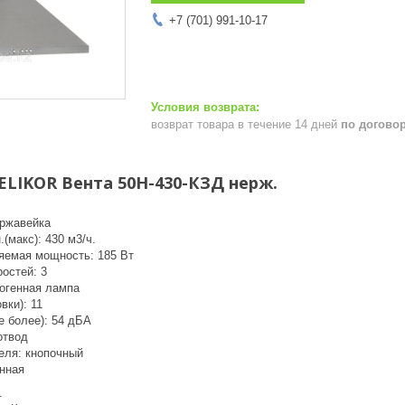
+7 (701) 991-10-17
возврат товара в течение 14 дней
по догово
ELIKOR Вента 50Н-430-КЗД нерж.
ержавейка
(макс): 430 м3/ч.
яемая мощность: 185 Вт
остей: 3
огенная лампа
вки): 11
е более): 54 дБА
отвод
еля: кнопочный
инная
.