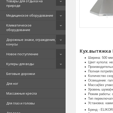
Товары для отдыха на
природе
Медицинское оборудование
Климатическое
оборудование
Дорожные знаки, ограждения,
конусы
Кух.вытяжка 
Новое поступление
Ширина: 500 мм
Цвет купола: н
Кулеры для воды
Производительн.
Полная потребл
Беговые дорожки
Количество скор
Освещение: гал
Для ног
Масса(без упако
Уровень шума(н
Массажные кресла
Режим работы: 
Тип переключат
Для глаз и головы
Установка: кам
Бренд - ELIKOR