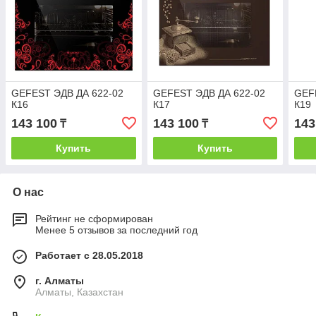
GEFEST ЭДВ ДА 622-02
GEFEST ЭДВ ДА 622-02
GEF
К16
К17
К19
143 100
143 100
143
₸
₸
Купить
Купить
О нас
Рейтинг не сформирован
Менее 5 отзывов за последний год
Работает с 28.05.2018
г. Алматы
Алматы, Казахстан