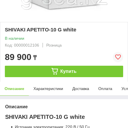
SHIVAKI APETITO-10 G white
В наличии
Код: 00000012106
Розница
89 900
₸
Купить
Описание
Характеристики
Доставка
Оплата
Усл
Описание
SHIVAKI APETITO-10 G white
Источник электропитания: 220 B / 50 Гц.