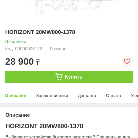
HORIZONT 20MW800-1378
В наличии
Код: 00000003122
Розница
28 900
₸
Купить
Описание
Характеристики
Доставка
Оплата
Усл
Описание
HORIZONT 20MW800-1378
Выбираете устройство быстрого разогрева? Специально для