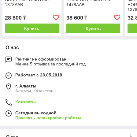
1378AAB
1478ААВ
HOR
137
28 800
38 600
32 
₸
₸
Купить
Купить
О нас
Рейтинг не сформирован
Менее 5 отзывов за последний год
Работает с 28.05.2018
г. Алматы
Алматы, Казахстан
Контакты
Сегодня выходной
Показать весь график работы
О нас