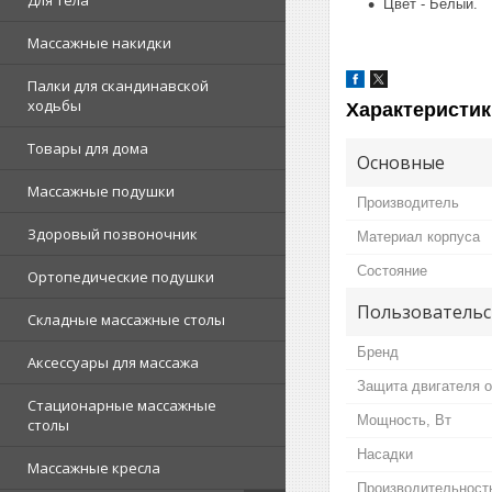
Для тела
Цвет - Белый.
Массажные накидки
Палки для скандинавской
ходьбы
Характеристик
Товары для дома
Основные
Массажные подушки
Производитель
Здоровый позвоночник
Материал корпуса
Состояние
Ортопедические подушки
Пользовательс
Складные массажные столы
Бренд
Аксессуары для массажа
Защита двигателя о
Стационарные массажные
Мощность, Вт
столы
Насадки
Массажные кресла
Производительность