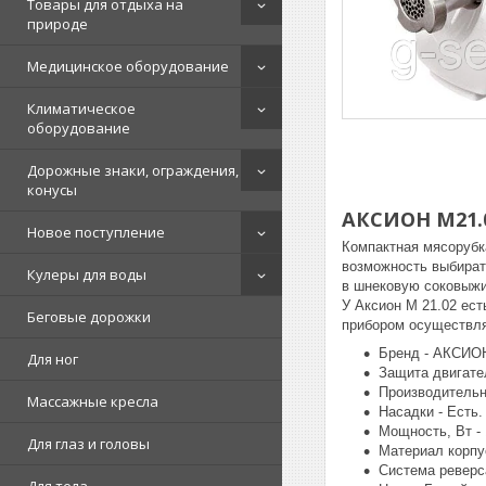
Товары для отдыха на
природе
Медицинское оборудование
Климатическое
оборудование
Дорожные знаки, ограждения,
конусы
АКСИОН М21.
Новое поступление
Компактная мясорубк
возможность выбират
Кулеры для воды
в шнековую соковыжи
У Аксион М 21.02 ест
Беговые дорожки
прибором осуществля
Бренд - АКСИО
Для ног
Защита двигател
Производительнос
Массажные кресла
Насадки - Есть.
Мощность, Вт - 
Для глаз и головы
Материал корпус
Система реверса