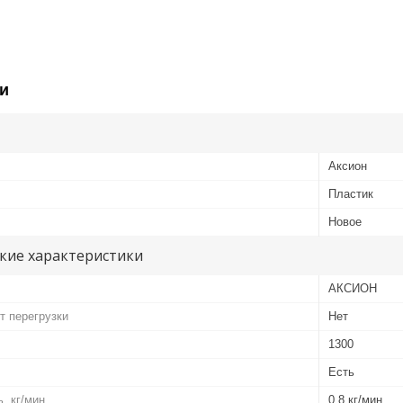
и
Аксион
Пластик
Новое
кие характеристики
АКСИОН
т перегрузки
Нет
1300
Есть
, кг/мин.
0,8 кг/мин