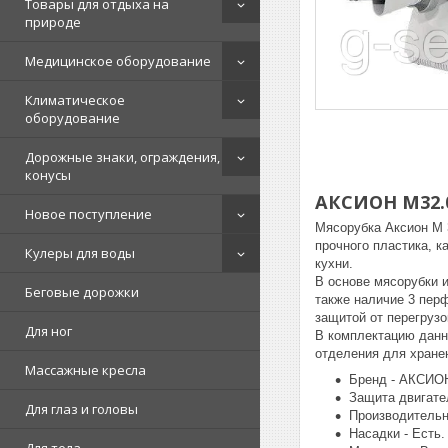
Товары для отдыха на
природе
Медицинское оборудование
Климатическое
оборудование
Дорожные знаки, ограждения,
конусы
АКСИОН М32.
Новое поступление
Мясорубка Аксион М 
прочного пластика, к
Кулеры для воды
кухни.
В основе мясорубки 
Беговые дорожки
также наличие 3 пер
защитой от перегрузо
Для ног
В комплектацию данн
отделения для хране
Массажные кресла
Бренд - АКСИО
Защита двигател
Для глаз и головы
Производительно
Насадки - Есть.