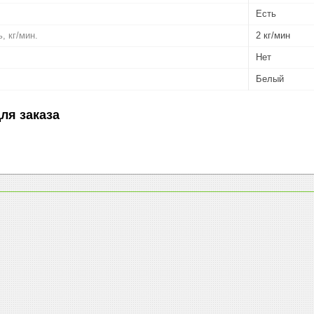
Есть
, кг/мин.
2 кг/мин
Нет
Белый
ля заказа