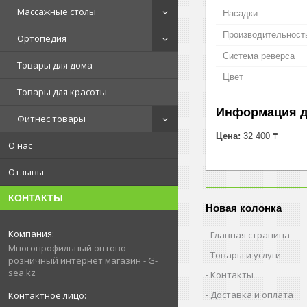
Массажные столы
Насадки
Производительность
Ортопедия
Система реверса
Товары для дома
Цвет
Товары для красоты
Информация д
Фитнес товары
Цена:
32 400 ₸
О нас
Отзывы
КОНТАКТЫ
Новая колонка
Главная страница
Многопрофильный оптово
Товары и услуги
розничный интернет магазин - G-
sea.kz
Контакты
Доставка и оплата