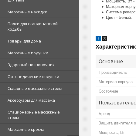
Для тела
Мощность, Вт - 
Материал корпус
Массажные накидки
Система реверса
Цвет - Белый.
Палки для скандинавской
ходьбы
Товары для дома
Характеристик
Массажные подушки
Основные
Здоровый позвоночник
Производитель
Ортопедические подушки
Материал корпуса
Складные массажные столы
Состояние
Аксессуары для массажа
Пользовательс
Стационарные массажные
Бренд
столы
Защита двигателя о
Массажные кресла
Мощность, Вт