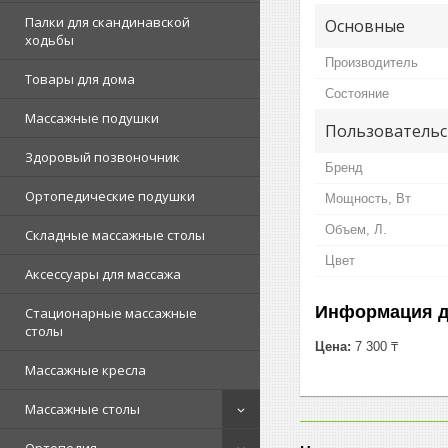
Палки для скандинавской
Основные
ходьбы
Производитель
Товары для дома
Состояние
Массажные подушки
Пользовательс
Здоровый позвоночник
Бренд
Ортопедические подушки
Мощность, Вт
Объем, Л.
Складные массажные столы
Цвет
Аксессуары для массажа
Информация д
Стационарные массажные
столы
Цена:
7 300 ₸
Массажные кресла
Массажные столы