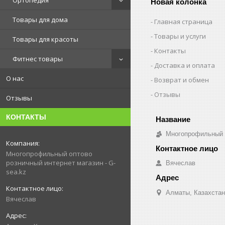
Ортопедия
Новая колонка
Товары для дома
Главная страница
Товары и услуги
Товары для красоты
Контакты
Фитнес товары
Доставка и оплата
О нас
Возврат и обмен
Отзывы
Отзывы
КОНТАКТЫ
Многопрофильный о
Многопрофильный оптово
розничный интернет магазин - G-
Вячеслав
sea.kz
Алматы, Казахстан
Вячеслав