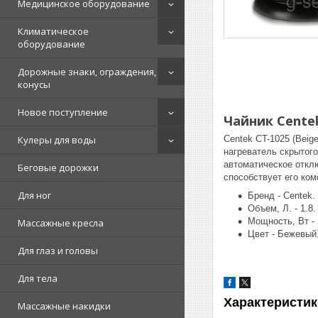
Медицинское оборудование
Климатическое
оборудование
Дорожные знаки, ограждения,
конусы
Новое поступление
Чайник Centek
Кулеры для воды
Centek CT-1025 (Beig
нагреватель скрытог
автоматическое откл
Беговые дорожки
способствует его ком
Для ног
Бренд - Centek.
Объем, Л. - 1.8.
Мощность, Вт - 
Массажные кресла
Цвет - Бежевый
Для глаз и головы
Для тела
Характеристик
Массажные накидки