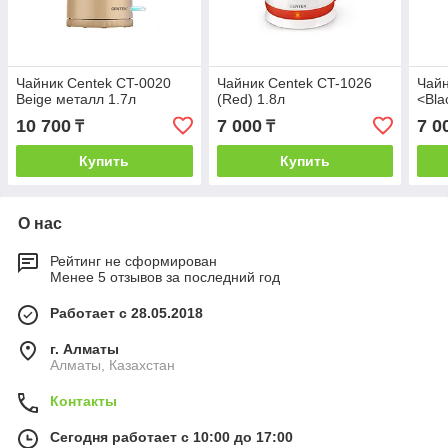
Чайник Centek CT-0020
Чайник Centek CT-1026
Чайн
Beige металл 1.7л
(Red) 1.8л
<Bla
10 700
7 000
7 0
₸
₸
Купить
Купить
О нас
Рейтинг не сформирован
Менее 5 отзывов за последний год
Работает с 28.05.2018
г. Алматы
Алматы, Казахстан
Контакты
Сегодня работает с 10:00 до 17:00