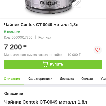
Чайник Centek CT-0049 металл 1,8л
В наличии
Код: 00000017700
Розница
7 200
₸
Минимальная сумма заказа на сайте — 10 000 ₸
Купить
Описание
Характеристики
Доставка
Оплата
Усл
Описание
Чайник Centek CT-0049 металл 1,8л