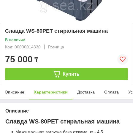
Славда WS-80PET стиральная машина
В наличии
Код: 00000014330
Розница
75 000
₸
Купить
Описание
Характеристики
Доставка
Оплата
Ус
Описание
Славда WS-80PET стиральная машина
Максимальная загрузка бака отжима, кг - 4.5.