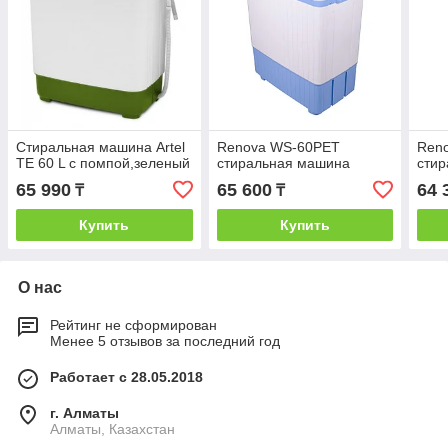
Стиральная машина Artel
Renova WS-60PET
Ren
TE 60 L с помпой,зеленый
стиральная машина
сти
65 990
65 600
64 
₸
₸
Купить
Купить
О нас
Рейтинг не сформирован
Менее 5 отзывов за последний год
Работает с 28.05.2018
г. Алматы
Алматы, Казахстан