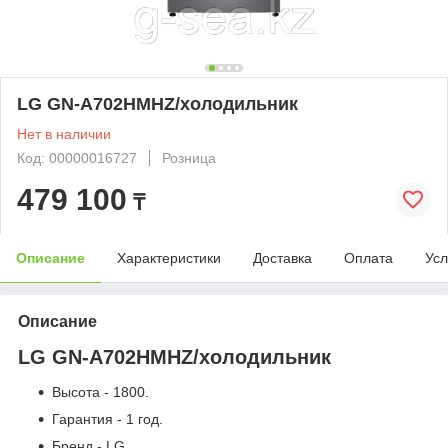
LG GN-A702HMHZ/холодильник
Нет в наличии
Код: 00000016727
Розница
479 100
₸
Описание
Характеристики
Доставка
Оплата
Усл
Описание
LG GN-A702HMHZ/холодильник
Высота - 1800.
Гарантия - 1 год.
Бренд - LG.