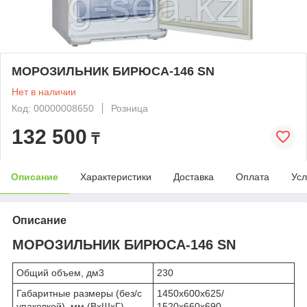
МОРОЗИЛЬНИК БИРЮСА-146 SN
Нет в наличии
Код: 00000008650
Розница
132 500
₸
Описание
Характеристики
Доставка
Оплата
Усл
Описание
МОРОЗИЛЬНИК БИРЮСА-146 SN
Общий объем, дм3
230
Габаритные размеры (без/с
1450х600х625/
упаковкой), мм (ВхШхГ)
1520х660х690