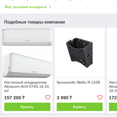
Все условия возврата
Подобные товары компании
Настенный кондиционер
Кронштейн Walfix R-210B
Нас
Almacom ACH-07AS 18-20
Alma
м2
18-2
157 200
3 990
172
₸
₸
Купить
Купить