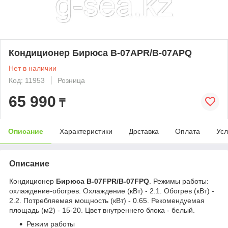
Кондиционер Бирюса B-07APR/B-07APQ
Нет в наличии
Код: 11953
Розница
65 990
₸
Описание
Характеристики
Доставка
Оплата
Усл
Описание
Кондиционер
Бирюса B-07FPR/B-07FPQ
. Режимы работы:
охлаждение-обогрев. Охлаждение (кВт) - 2.1. Обогрев (кВт) -
2.2. Потребляемая мощность (кВт) - 0.65. Рекомендуемая
площадь (м2) - 15-20. Цвет внутреннего блока - белый.
Режим работы