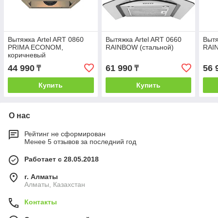
Вытяжка Artel ART 0860
Вытяжка Artel ART 0660
Вытя
PRIMA ECONOM,
RAINBOW (стальной)
RAI
коричневый
44 990
61 990
56 
₸
₸
Купить
Купить
О нас
Рейтинг не сформирован
Менее 5 отзывов за последний год
Работает с 28.05.2018
г. Алматы
Алматы, Казахстан
Контакты