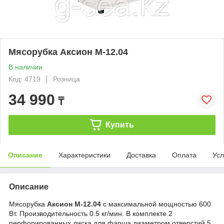
Мясорубка Аксион M-12.04
В наличии
Код: 4719
Розница
34 990
₸
Купить
Описание
Характеристики
Доставка
Оплата
Усл
Описание
Мясорубка
Аксион M-12.04
с максимальной мощностью 600
Вт. Производительность 0.5 кг/мин. В комплекте 2
перфорированных диска для фарша диаметром отверстий 5