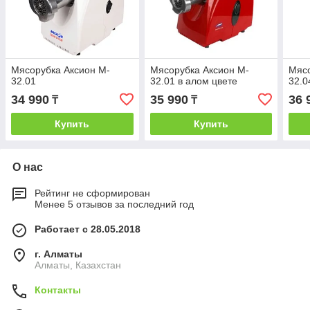
Мясорубка Аксион M-
Мясорубка Аксион M-
Мясо
32.01
32.01 в алом цвете
32.0
34 990
35 990
36 
₸
₸
Купить
Купить
О нас
Рейтинг не сформирован
Менее 5 отзывов за последний год
Работает с 28.05.2018
г. Алматы
Алматы, Казахстан
Контакты