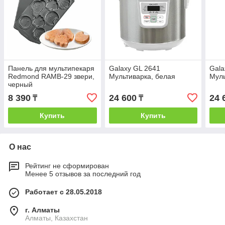
Панель для мультипекаря
Galaxy GL 2641
Gala
Redmond RAMB-29 звери,
Мультиварка, белая
Муль
черный
8 390
24 600
24 
₸
₸
Купить
Купить
О нас
Рейтинг не сформирован
Менее 5 отзывов за последний год
Работает с 28.05.2018
г. Алматы
Алматы, Казахстан