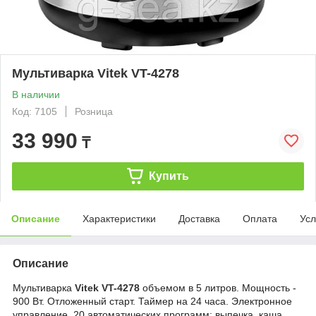
Мультиварка Vitek VT-4278
В наличии
Код: 7105
Розница
33 990
₸
Купить
Описание
Характеристики
Доставка
Оплата
Усл
Описание
Мультиварка
Vitek VT-
4278
объемом в 5 литров. Мощность -
900 Вт. Отложенный старт. Таймер на 24 часа. Электронное
управление. 20 автоматических программ: выпечка, каша,