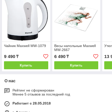
Чайник Maxwell MW-1079
Весы напольные Maxwell
Утюг
MW-2667
9 490
6 490
13 
₸
₸
Купить
Купить
О нас
Рейтинг не сформирован
Менее 5 отзывов за последний год
Работает с 28.05.2018