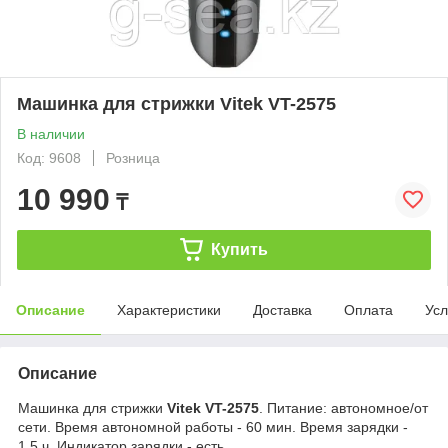
Машинка для стрижки Vitek VT-2575
В наличии
Код: 9608
Розница
10 990
₸
Купить
Описание
Характеристики
Доставка
Оплата
Усл
Описание
Машинка для стрижки
Vitek VT-2575
. Питание: автономное/от
сети. Время автономной работы - 60 мин. Время зарядки -
1.5 ч. Индикатор зарядки - есть.