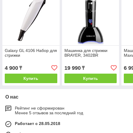
Galaxy GL 4106 Набор для
Машинка для стрижки
Маши
стрижки
BRAYER, 3402BR
Max
4 900
19 990
6 9
₸
₸
Купить
Купить
О нас
Рейтинг не сформирован
Менее 5 отзывов за последний год
Работает с 28.05.2018