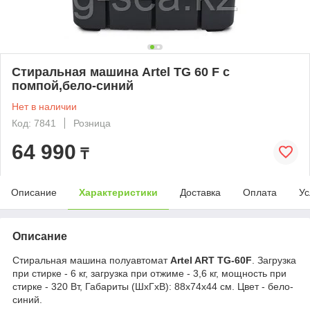
Стиральная машина Artel TG 60 F с
помпой,бело-синий
Нет в наличии
Код: 7841
Розница
64 990
₸
Описание
Характеристики
Доставка
Оплата
Ус
Описание
Стиральная машина полуавтомат
Artel ART TG-60F
. Загрузка
при стирке - 6 кг, загрузка при отжиме - 3,6 кг, мощность при
стирке - 320 Вт, Габариты (ШxГxВ): 88х74х44 см. Цвет - бело-
синий.