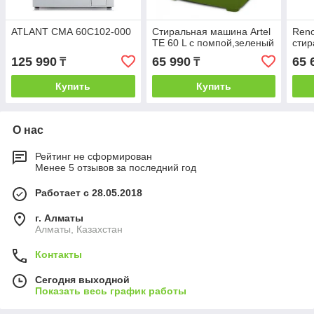
ATLANT СМА 60С102-000
Стиральная машина Artel
Ren
TE 60 L с помпой,зеленый
сти
125 990
65 990
65 
₸
₸
Купить
Купить
О нас
Рейтинг не сформирован
Менее 5 отзывов за последний год
Работает с 28.05.2018
г. Алматы
Алматы, Казахстан
Контакты
Сегодня выходной
Показать весь график работы