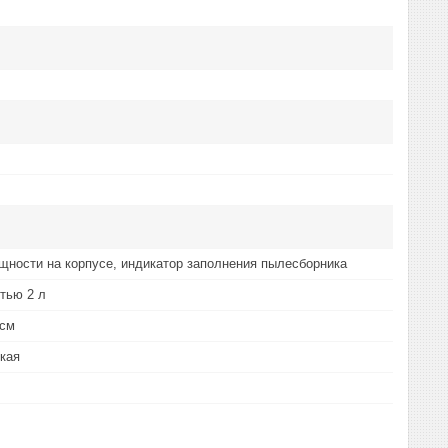
щности на корпусе, индикатор заполнения пылесборника
тью 2 л
 cм
кая