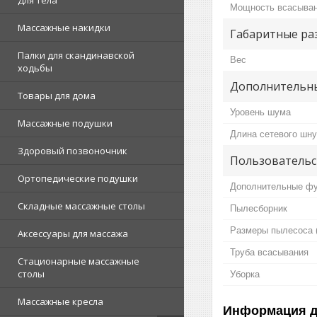
Для тела
Мощность всасыва
Массажные накидки
Габаритные ра
Палки для скандинавской
Вес
ходьбы
Дополнительны
Товары для дома
Уровень шума
Массажные подушки
Длина сетевого шн
Здоровый позвоночник
Пользовательс
Ортопедические подушки
Дополнительные фу
Складные массажные столы
Пылесборник
Размеры пылесоса 
Аксессуары для массажа
Труба всасывания
Стационарные массажные
столы
Уборка
Массажные кресла
Информация д