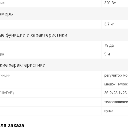
ния
320 Вт
змеры
3.7 кг
е функции и характеристики
79 дБ
ура
5 м
кие характеристики
нкции
регулятор мо
мешок, емкос
(ШxГxВ)
36.2x28.1x25
телескопичес
сухая
ля заказа