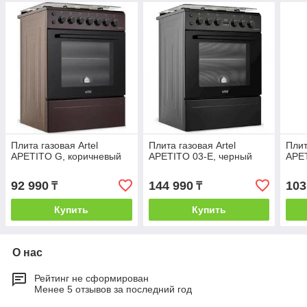
Плита газовая Artel
Плита газовая Artel
Плит
APETITO G, коричневый
APETITO 03-E, черный
APE
92 990
144 990
103
₸
₸
Купить
Купить
О нас
Рейтинг не сформирован
Менее 5 отзывов за последний год