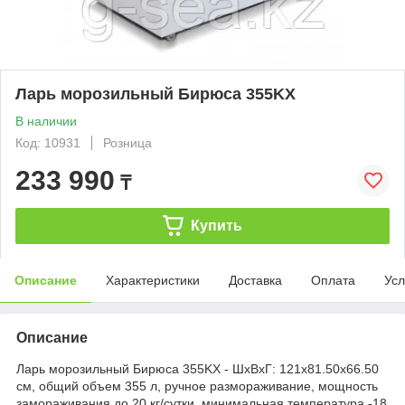
Ларь морозильный Бирюса 355KX
В наличии
Код: 10931
Розница
233 990
₸
Купить
Описание
Характеристики
Доставка
Оплата
Усл
Описание
Ларь морозильный Бирюса 355KX - ШхВхГ: 121х81.50х66.50
см, общий объем 355 л, ручное размораживание, мощность
замораживания до 20 кг/сутки, минимальная температура -18