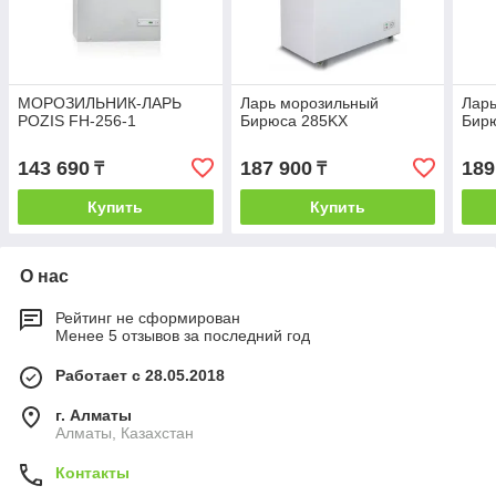
МОРОЗИЛЬНИК-ЛАРЬ
Ларь морозильный
Лар
POZIS FH-256-1
Бирюса 285KX
Бир
143 690
187 900
189
₸
₸
Купить
Купить
О нас
Рейтинг не сформирован
Менее 5 отзывов за последний год
Работает с 28.05.2018
г. Алматы
Алматы, Казахстан
Контакты