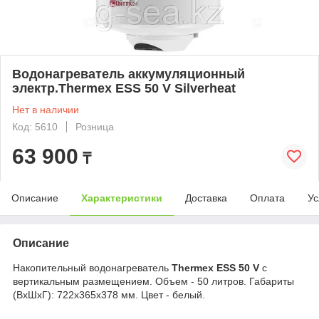
Водонагреватель аккумуляционный
электр.Thermex ESS 50 V Silverheat
Нет в наличии
Код: 5610
Розница
63 900
₸
Описание
Характеристики
Доставка
Оплата
Ус
Описание
Накопительный водонагреватель
Thermex ESS 50 V
с
вертикальным размещением. Объем - 50 литров.
Габариты
(ВхШхГ): 722х365х378 мм. Цвет - белый.