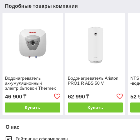
Подобные товары компании
Водонагреватель
Водонагреватель Ariston
NTS 
аккумуляционный
PRO1 R ABS 50 V
-вод
электр.бытовой Thermex
H 10 O (pro)
46 900
62 990
52 
₸
₸
Купить
Купить
О нас
Рейтинг не сформирован