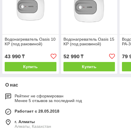
Водонагреватель Oasis 10
Водонагреватель Oasis 15
Водо
KP (под раковиной)
KP (под раковиной)
PA-3
43 990
52 990
79 
₸
₸
Купить
Купить
О нас
Рейтинг не сформирован
Менее 5 отзывов за последний год
Работает с 28.05.2018
г. Алматы
Алматы, Казахстан