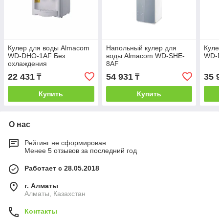
Кулер для воды Almacom
Напольный кулер для
Куле
WD-DНО-1AF Без
воды Almacom WD-SHE-
WD-
охлаждения
8AF
22 431
54 931
35 
₸
₸
Купить
Купить
О нас
Рейтинг не сформирован
Менее 5 отзывов за последний год
Работает с 28.05.2018
г. Алматы
Алматы, Казахстан
Контакты