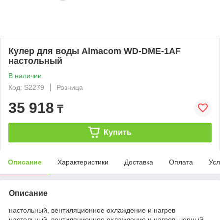
Кулер для воды Almacom WD-DME-1AF
настольный
В наличии
Код: S2279
Розница
35 918
₸
Купить
Описание
Характеристики
Доставка
Оплата
Усл
Описание
настольный, вентиляционное охлаждение и нагрев
настольный, вентиляционное охлаждение и нагрев, черный