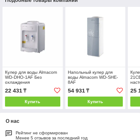
Подобные товары компании
Кулер для воды Almacom
Напольный кулер для
Кул
WD-DНО-1AF Без
воды Almacom WD-SHE-
21CE
охлаждения
8AF
нас
22 431
54 931
25 
₸
₸
Купить
Купить
О нас
Рейтинг не сформирован
Менее 5 отзывов за последний год