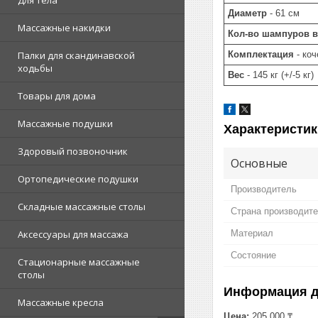
Для тела
Диаметр
- 61 см
Массажные накидки
Кол-во шампуров в
Комплектация
- коч
Палки для скандинавской
ходьбы
Вес
- 145 кг (+/-5 кг)
Товары для дома
Массажные подушки
Характеристик
Здоровый позвоночник
Основные
Ортопедические подушки
Производитель
Складные массажные столы
Страна производит
Материал
Аксессуары для массажа
Состояние
Стационарные массажные
столы
Информация д
Массажные кресла
Цена:
205 000 ₸