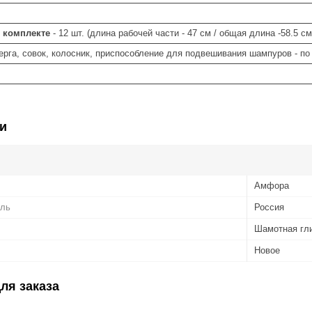
 комплекте
- 12 шт. (длина рабочей части - 47 см / общая длина -58.5 см
ерга, совок, колосник, приспособление для подвешивания шампуров - по 
и
Амфора
ель
Россия
Шамотная гл
Новое
ля заказа