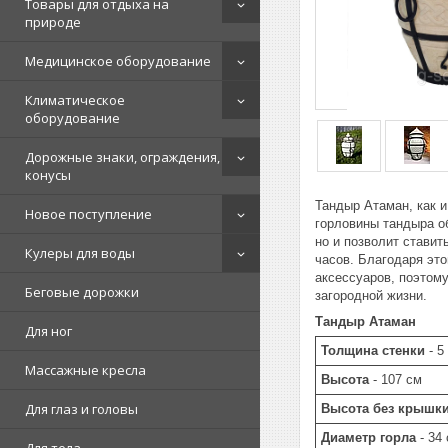
Товары для отдыха на
природе
Медицинское оборудование
Климатическое
оборудование
Дорожные знаки, ограждения,
конусы
Тандыр Атаман, как 
Новое поступление
горловины тандыра об
но и позволит ставит
Кулеры для воды
часов. Благодаря эт
аксессуаров, поэтом
Беговые дорожки
загородной жизни.
Тандыр Атаман
Для ног
Толщина стенки
- 5
Массажные кресла
Высота
- 107 см
Для глаз и головы
Высота без крышк
Диаметр горла
- 34