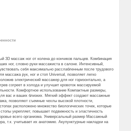
ренности
 3D массаж ног от колена до кончиков пальцев. Комбинация
ших ног, словно руки массажиста в салоне. Интенсивный,
чувствовать себя максимально расслабленным после трудового
 массажа рук, ног и стоп Universal, позволяет легко
оложив электрический массажер для ног горизонтально, а
огрев согреет в холода и улучшит кровоток массируемой
тельности. Комфортное использование Компактные размеры,
для вас и ваших близких. Мягкий эффект создают массажные
сажа, позволяют съемные чехлы высокой плотности,
топах расположено множество биологических точек, которые
 стопы укрепляет, повышает подвижность и эластичность
доровье всего организма. Универсальный размер Массажный
ра, т.к. учитывает их анатомию. Акупунктурные накладки на