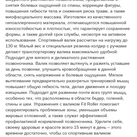
снятия болевых ощущений со спины, коррекции фигуры,
повышения гибкости тела и снижения риска травм, а также
миофасциального массажа. Изготовлен из качественного
гипоаллергенного материала, отличающегося повышенной
износостойкостью и плотностью, что гарантирует сохранение
формы, а также долгий срок службы, несмотря на активное
использование. Спортивный валик рассчитан на нагрузку до
130 кг. Малый вес и специальная резинка-холдер с ручками
делают транспортировку валика максимально удобной.
Подходит для мягкого и деликатного растяжения
позвоночника. Валик позволяет вытянуть и размять уставшие
за день позвонки, улучшить кровообращение в данной
области, снять напряжение и болевые ощущения. Мягкое
вытягивание предварительно разогретых тренировкой мышц
повышает общую гибкость тела, делая движения и походку
изящными. Подходит для разминки почти всех групп мыщц,
особенно тех, что расположены в области бедер, голеней,
спины и шеи. Упражнения с валиком Fit Roller помогают
скорректировать проблемные зоны, уменьшая объемы
жировых отложений, а также служат эффективной
профилактикой искривлений позвоночника. Уделите себе,
своему здоровью и красоте всего 15 минут в день – этого
времени достаточно, чтобы со спортивным валиком