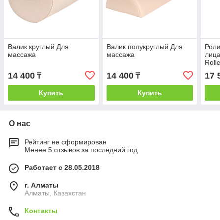
Валик круглый Для
Валик полукруглый Для
Роли
массажа
массажа
лица
Roll
14 400
14 400
17 
₸
₸
Купить
Купить
О нас
Рейтинг не сформирован
Менее 5 отзывов за последний год
Работает с 28.05.2018
г. Алматы
Алматы, Казахстан
Контакты