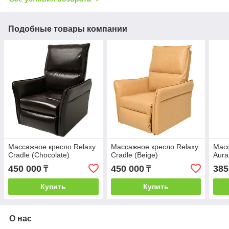
Подобные товары компании
Массажное кресло Relaxy
Массажное кресло Relaxy
Масс
Cradle (Chocolate)
Cradle (Beige)
Aura
450 000
450 000
385
₸
₸
Купить
Купить
О нас