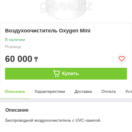
Воздухоочиститель Oxygen Mini
В наличии
Розница
60 000
₸
Купить
Описание
Характеристики
Доставка
Оплата
Усл
Описание
Беспроводной воздухоочиститель c UVC-лампой.