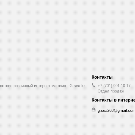
птово розничный интернет магазин - G-sea.kz
+7 (701) 991-10-17
Отдел продаж
g.sea268@gmail.co