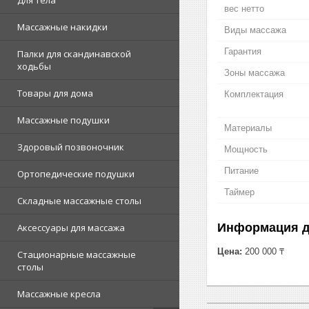
Для тела
вес нетто
Массажные накидки
Виды массажа
Гарантия
Палки для скандинавской
ходьбы
Зоны массажа
Товары для дома
Комплектация
Массажные подушки
Материалы
Здоровый позвоночник
Мощность
Питание
Ортопедические подушки
Таймер
Складные массажные столы
Информация д
Аксессуары для массажа
Цена:
200 000 ₸
Стационарные массажные
столы
Массажные кресла