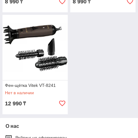
8 990
8 990
₸
₸
Фен-щётка Vitek VT-8241
Нет в наличии
12 990
₸
О нас
Рейтинг не сформирован